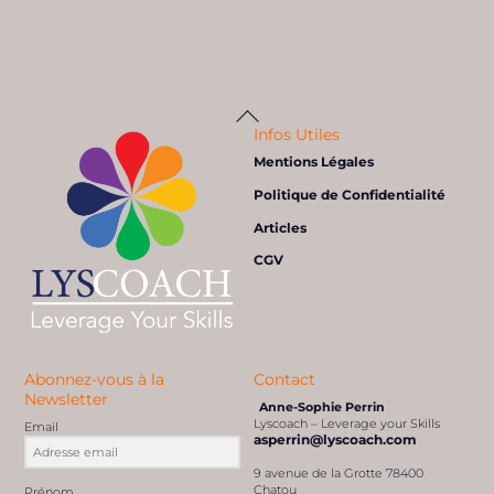
Back
To
Top
Infos Utiles
Intelligence collective, le rôle du DRH
Mentions Légales
Articles de presse
intelligence collective
,
Intelligence émotionnelle
Politique de Confidentialité
Articles
CGV
Abonnez-vous à la
Contact
Newsletter
Anne-Sophie Perrin
Lyscoach – Leverage your Skills
Email
asperrin@lyscoach.com
9 avenue de la Grotte 78400
Chatou
Prénom