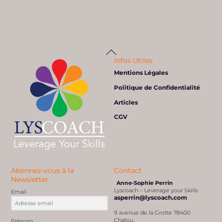
Quel est le rapport entre la prise de
décision et l’intelligence émotionnelle
Back
To
Top
?
Infos Utiles
Mentions Légales
Non classé
Empathie
,
Intelligence émotionnelle
,
Processus de décision /
La prise de décision
Politique de Confidentialité
Articles
CGV
Abonnez-vous à la
Contact
Newsletter
Anne-Sophie Perrin
Lyscoach – Leverage your Skills
Email
asperrin@lyscoach.com
9 avenue de la Grotte 78400
Chatou
Prénom