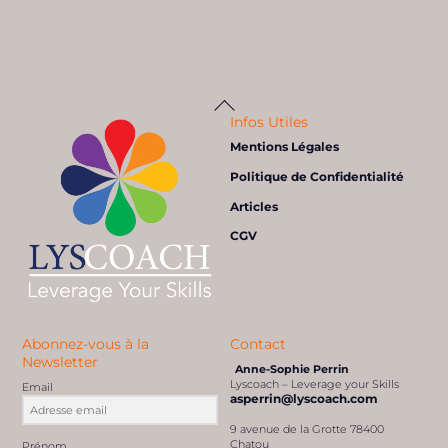
Rebondir ! En favorisant une culture
Back
To
Top
de l’écoute dans l’entreprise
Infos Utiles
Mentions Légales
Articles de presse
acceptation
,
écoute active
,
élan
,
Emotions
,
Intelligence émotionnelle
,
mindset
,
rebond
,
Résilience
,
vulnérabilité
Politique de Confidentialité
Articles
CGV
Abonnez-vous à la
Contact
Newsletter
Anne-Sophie Perrin
Lyscoach – Leverage your Skills
Email
asperrin@lyscoach.com
9 avenue de la Grotte 78400
Chatou
Prénom