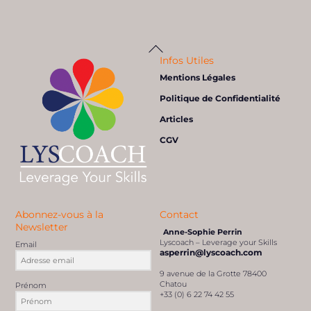
Back
To
Top
Infos Utiles
Mentions Légales
Politique de Confidentialité
Articles
CGV
Abonnez-vous à la
Contact
Newsletter
Anne-Sophie Perrin
Lyscoach – Leverage your Skills
Email
asperrin@lyscoach.com
9 avenue de la Grotte 78400
Chatou
Prénom
+33 (0) 6 22 74 42 55