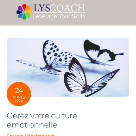
Skip
Me
to
content
24
MARS
2020
Gérez votre culture
émotionnelle