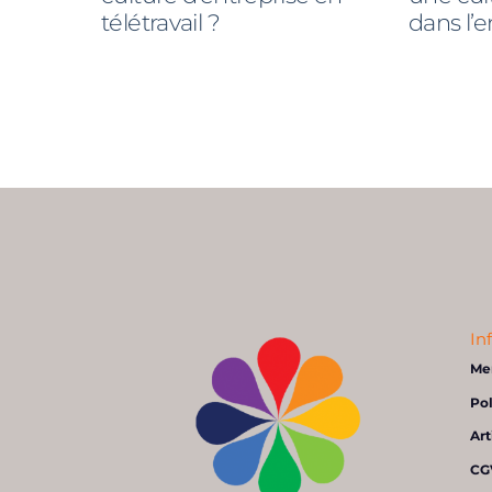
télétravail ?
dans l’e
In
Me
Pol
Art
CG